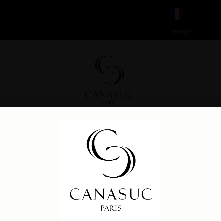
ener('DOMContentLoaded', function() {
loader').fadeOut('slow'); }); });
Français
couvrez nos sucres, à travers leurs univer
 DE VIVRE
COFFRETS
SUCRE CANDI